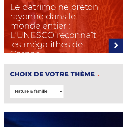
Le patrimoine breton
rayonne dans le
monde entier :
L'UNESCO reconnaît
les mégalithes de
Carnac
CHOIX DE VOTRE THÈME