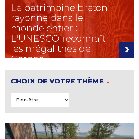
Le patrimoine breton
rayonne dans le
monde entier :
L'UNESCO reconnaît
les mégalithes de
Carnac
CHOIX DE VOTRE THÈME