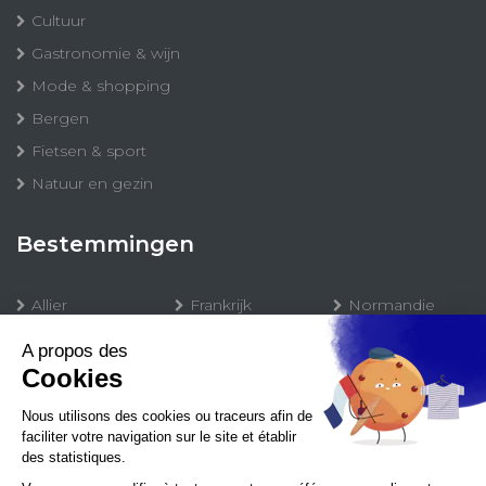
Cultuur
Gastronomie & wijn
Mode & shopping
Bergen
Fietsen & sport
Natuur en gezin
Bestemmingen
Allier
Frankrijk
Normandie
Alpes
Hauts-de-
Occitanie -
France
Sud de France
Alsace
Lorraine
Oise
Auvergne
Lyon
Outre-mer
Biarritz Pays
Basque
Massif des
Paris
Vosges