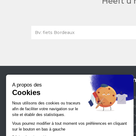
Heeft u 
Atout France
Them
Agentschap voor de
Meest
ontwikkeling van het toerisme
Prakt
in Frankrijk
Welln
+32 2 505 38 17
Cultu
+32 2 505 38 29
Gast