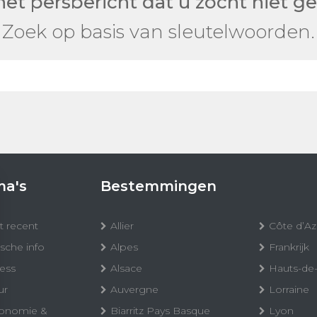
het persbericht dat u zocht niet 
Zoek op basis van sleutelwoorden.
a's
Bestemmingen
 recent
Allier
Côte d’Az
ische info
Alpes
Frankrijk
ess
Alsace
Hauts-de
ur
Auvergne
Lorraine
ronomie &
Biarritz Pays Basque
Lyon