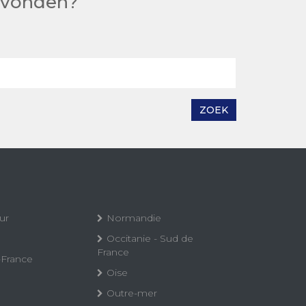
gevonden?
ZOEK
ur
Normandie
Occitanie - Sud de
France
-France
Oise
Outre-mer